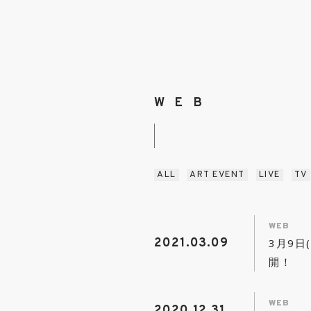
WEB
ALL
ART EVENT
LIVE
TV
WEB
2021.03.09
3月9日
開！
WEB
2020.12.31