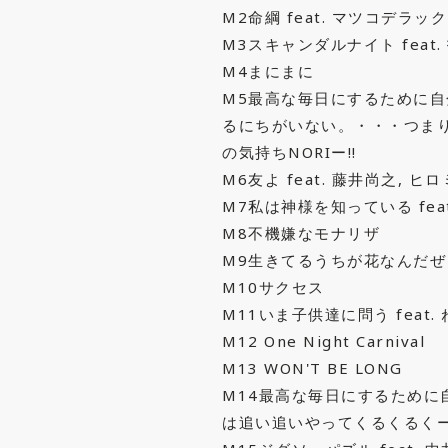
M2命綱 feat. マツコデラ
M3スキャンダルナイト feat.
M4まにまに
M5最高な毎日にするために
るにちがいない。・・・つまり、し
の気持ちNORIー!!
M6友よ feat. 藤井尚之, ヒロ
M7私は神様を知っている fea
M8不機嫌なモナリザ
M9生きてるうちが花なんだぜ f
M10サクセス
M11いま子供達に問う feat.
M12 One Night Carnival
M13 WON'T BE LONG
M14最高な毎日にするため
は追い追いやってくるくるくーるZ