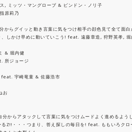
ックス, ミッツ・マングローブ & ピンドン・ノリ子
 指原莉乃
自分からグイッと動き言葉に気をつけ相手の顔色見て全て面白
かけ早めに動いていこう! feat. 遠藤章造, 狩野英孝, 堀
ミ & 堀内健
t. 所ジョージ
eat. 宇崎竜童 & 佐藤浩市
 ねお
に自分からアタックして言葉に気をつけムードよく進めるよう
!!・・・つまり、答え探しの毎日を! feat. ももいろクロ