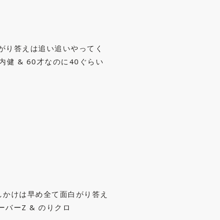
がり答えは追い追いやってく
内健 & 60才なのに40ぐらい
しかけは早め全て面白がり答え
ーバーZ & のりクロ